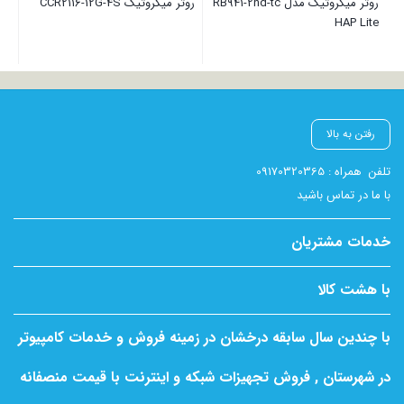
روتر میکروتیک مدل RB941-2nd-tc
روتر میکروتیک CCR2116-12G-4S
HAP Lite
رفتن به بالا
تلفن
همراه : 09170320365
با ما در تماس باشید
خدمات مشتریان
با هشت کالا
با چندین سال سابقه درخشان در زمینه فروش و خدمات کامپیوتر
در شهرستان , فروش تجهیزات شبکه و اینترنت با قیمت منصفانه