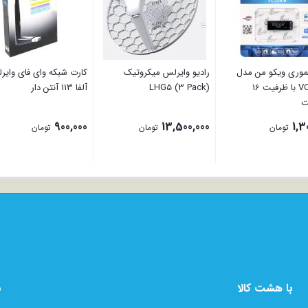
وری ویکو من مدل
رادیو وایرلس میکروتیک
کارت شبکه وای فای وایر
VC230W با ظرفیت 16
(LHG5 (3 Pack
آلفا 113 آنتن دار
ت
900,000
13,500,000
1,3
تومان
تومان
تومان
با هشت کالا
ب