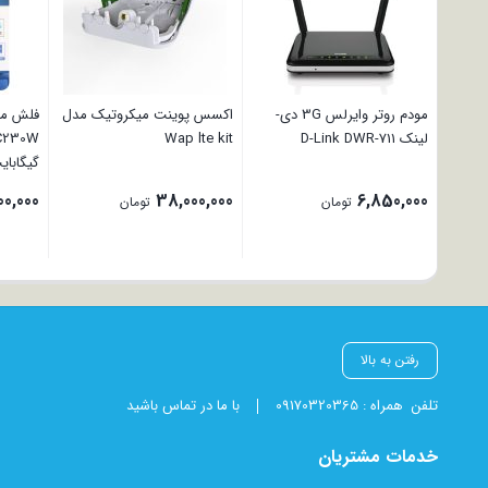
مودم روتر وایرلس 3G دی-
اکسس پوینت میکروتیک مدل
فلش مم
لینک D-Link DWR-711
Wap lte kit
گیگابای
00,000
38,000,000
6,850,000
تومان
تومان
رفتن به بالا
تلفن
همراه : 09170320365
با ما در تماس باشید
خدمات مشتریان