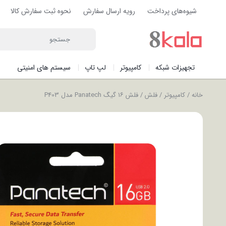
شیوه‌های پرداخت
رویه ارسال سفارش
نحوه ثبت سفارش کالا
تجهیزات شبکه
کامپیوتر
لپ تاپ
سیستم های امنیتی
خانه
/
کامپیوتر
/
فلش
/ فلش ۱۶ گیگ Panatech مدل P403