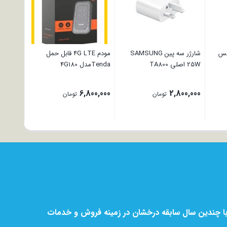
00,000
لس
شارژر سه پین SAMSUNG
مودم 4G LTE قابل حمل
25W اصلی TA800
Tendaمدل 4G180
6,800,000
2,800,000
تومان
تومان
ا چندین سال سابقه درخشان در زمینه فروش و خدمات