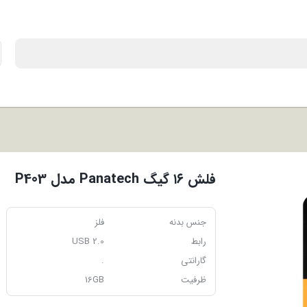
فلش ۱۶ گیگ Panatech مدل P403
جنس بدنه
فلز
رابط
USB 2.0
گارانتی
.
ظرفیت
16GB